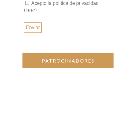
Acepto la politica de privacidad
electrónico
(leer)
*
PATROCINADORES