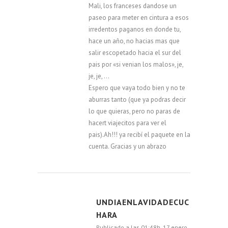
Mali, los franceses dandose un
paseo para meter en cintura a esos
irredentos paganos en donde tu,
hace un año, no hacias mas que
salir escopetado hacia el sur del
pais por «si venian los malos», je,
je, je, …
Espero que vaya todo bien y no te
aburras tanto (que ya podras decir
lo que quieras, pero no paras de
hacert viajecitos para ver el
pais).Ah!!! ya recibí el paquete en la
cuenta. Gracias y un abrazo
UNDIAENLAVIDADECUC
HARA
Publicado a las 01:48h, 17 enero