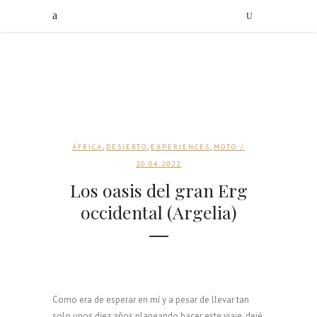
,
,
,
ÁFRICA
DESIERTO
EXPERIENCES
MOTO
/
20.04.2022
Los oasis del gran Erg
occidental (Argelia)
Como era de esperar en mí y a pesar de llevar tan
solo unos diez años planeando hacer este viaje, dejé