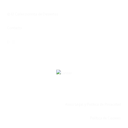
© El Coleccionista de Desiertos
Contacto
Aviso Legal y Política de Privacidad
Política de Cookies