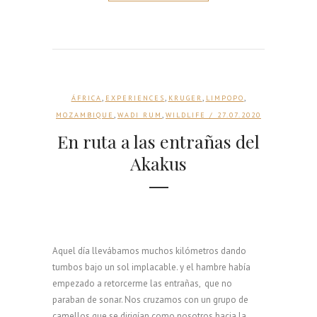
,
,
,
,
ÁFRICA
EXPERIENCES
KRUGER
LIMPOPO
,
,
MOZAMBIQUE
WADI RUM
WILDLIFE
/ 27.07.2020
En ruta a las entrañas del
Akakus
Aquel día llevábamos muchos kilómetros dando
tumbos bajo un sol implacable. y el hambre había
empezado a retorcerme las entrañas, que no
paraban de sonar. Nos cruzamos con un grupo de
camellos que se dirigían como nosotros hacia la