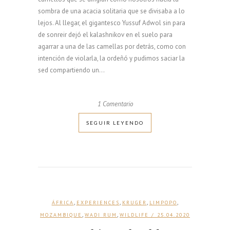
sombra de una acacia solitaria que se divisaba a lo
lejos. Al llegar, el gigantesco Yussuf Adwol sin para
de sonreir dejó el kalashnikov en el suelo para
agarrar a una de las camellas por detrás, como con
intención de violarla, la ordeñó y pudimos saciar la
sed compartiendo un...
1 Comentario
SEGUIR LEYENDO
,
,
,
,
ÁFRICA
EXPERIENCES
KRUGER
LIMPOPO
,
,
MOZAMBIQUE
WADI RUM
WILDLIFE
/ 25.04.2020