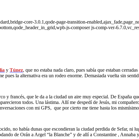
tandard,bridge-core-3.0.1,qode-page-transition-enabled,ajax_fade,page_
bottom,qode_header_in_grid,wpb-js-composer js-comp-ver-6.7.0,vc_re
lia
y
Túnez
, que no estaba nada claro, pues sabía que estaban cerradas
e pues la alternativa era un rodeo enorme. Demasiada vuelta sin sentid
rco y francés, que le da a la ciudad un aire muy especial. De España q
esaparecieron todos. Una lástima. Allí me despedí de Jesús, mi compañer
conversaciones con mi GPS, que por cierto me tiene hasta los mismísim
ocido, no había dunas que escondieran la ciudad perdida de Sefar, ni lu
z rodando de Orán a Argel “la Blanche” y de allí a Constantine , Annaba 