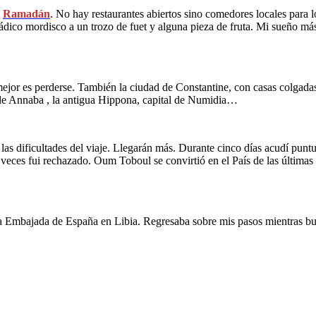
l
Ramadán
. No hay restaurantes abiertos sino comedores locales para los
ádico mordisco a un trozo de fuet y alguna pieza de fruta. Mi sueño má
mejor es perderse. También la ciudad de Constantine, con casas colga
de Annaba , la antigua Hippona, capital de Numidia…
 dificultades del viaje. Llegarán más. Durante cinco días acudí puntua
 veces fui rechazado. Oum Toboul se convirtió en el País de las últimas 
a Embajada de España en Libia. Regresaba sobre mis pasos mientras bu