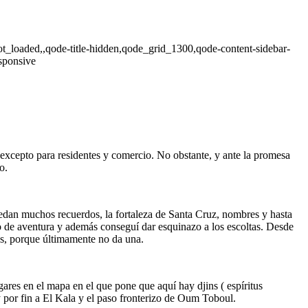
not_loaded,,qode-title-hidden,qode_grid_1300,qode-content-sidebar-
sponsive
 excepto para residentes y comercio. No obstante, y ante la promesa
o.
uedan muchos recuerdos, la fortaleza de Santa Cruz, nombres y hasta
o de aventura y además conseguí dar esquinazo a los escoltas. Desde
os, porque últimamente no da una.
gares en el mapa en el que pone que aquí hay djins ( espíritus
y por fin a El Kala y el paso fronterizo de Oum Toboul.