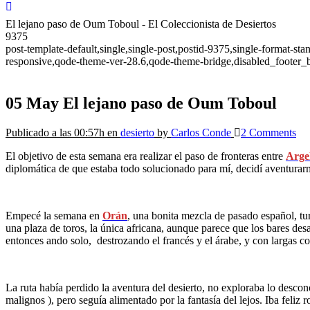
El lejano paso de Oum Toboul - El Coleccionista de Desiertos
9375
post-template-default,single,single-post,postid-9375,single-format-s
responsive,qode-theme-ver-28.6,qode-theme-bridge,disabled_footer_
05 May
El lejano paso de Oum Toboul
Publicado a las 00:57h
en
desierto
by
Carlos Conde
2 Comments
El objetivo de esta semana era realizar el paso de fronteras entre
Arge
diplomática de que estaba todo solucionado para mí, decidí aventurarm
Empecé la semana en
Orán
, una bonita mezcla de pasado español, tu
una plaza de toros, la única africana, aunque parece que los bares d
entonces ando solo, destrozando el francés y el árabe, y con largas 
La ruta había perdido la aventura del desierto, no exploraba lo descon
malignos ), pero seguía alimentado por la fantasía del lejos. Iba feli