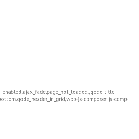
n-enabled,ajax_fade,page_not_loaded,,qode-title-
bottom,qode_header_in_grid,wpb-js-composer js-comp-