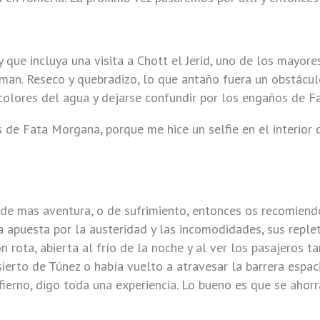
que incluya una visita a Chott el Jerid, uno de los mayore
rman. Reseco y quebradizo, lo que antaño fuera un obstácul
 colores del agua y dejarse confundir por los engaños de F
 de Fata Morgana, porque me hice un selfie en el interior 
de mas aventura, o de sufrimiento, entonces os recomiendo
a apuesta por la austeridad y las incomodidades, sus reple
 rota, abierta al frío de la noche y al ver los pasajeros 
sierto de Túnez o había vuelto a atravesar la barrera espa
n infierno, digo toda una experiencia. Lo bueno es que se ahor