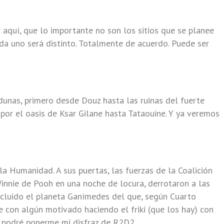
 aquí, que lo importante no son los sitios que se planee
ada uno será distinto. Totalmente de acuerdo. Puede ser
 dunas, primero desde Douz hasta las ruinas del fuerte
 por el oasis de Ksar Gilane hasta Tataouine. Y ya veremos
e la Humanidad. A sus puertas, las fuerzas de la Coalición
nnie de Pooh en una noche de locura, derrotaron a las
ncluido el planeta Ganímedes del que, según Cuarto
e con algún motivado haciendo el friki (que los hay) con
s podré ponerme mi disfraz de R2D2.