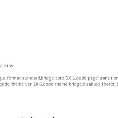
siertos
gle-format-standard,bridge-core-3.0.1,qode-page-transitio
,qode-theme-ver-28.6,qode-theme-bridge,disabled_footer_