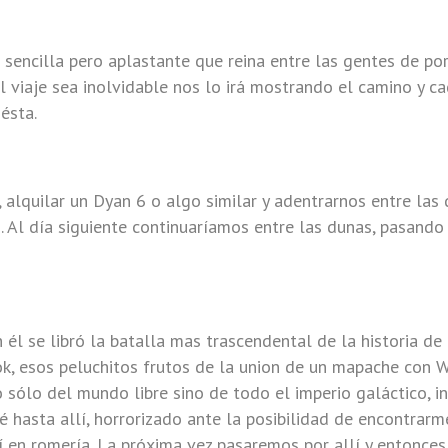
sencilla pero aplastante que reina entre las gentes de por
el viaje sea inolvidable nos lo irá mostrando el camino y c
ésta.
, alquilar un Dyan 6 o algo similar y adentrarnos entre las
. Al día siguiente continuaríamos entre las dunas, pasando
en él se libró la batalla mas trascendental de la historia d
, esos peluchitos frutos de la union de un mapache con Wi
sólo del mundo libre sino de todo el imperio galáctico, i
 hasta allí, horrorizado ante la posibilidad de encontrarm
í en romería. La próxima vez pasaremos por allí y entonce