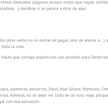
rretear desnudos (algunos incluso mejor que vayáis vestido
stalinas…y decidme si se parece a éste de aquí.
nvito (éste verbo no es invitar de pagar, sino de animar a…
 toda la vida.
as hasta que consiga espónsores con posibles para Deserta
oasis, palmeras, desiertos, Douz, Ksar Gilane, Matmata, Che
erlos. Además, no se debe ver todo en un solo viaje, porque
gar con esa sensación.