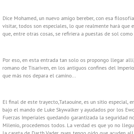
Dice Mohamed, un nuevo amigo bereber, con esa filosofía 
visitar, todos son especiales, lo que realmente hará que 
que, entre otras cosas, se refiriera a puestas de sol como 
Por eso, en esta entrada tan solo os propongo llegar allí
romano de Tisariven, en los antiguos confines del Imperio
que más nos depara el camino…
El final de este trayecto,Tataouine, es un sitio especial, 
bajo el mando de Luke Skywalker y ayudados por los Ewok
Fuerzas Imperiales quedando garantizada la seguridad no 
Milenio, procedemos todos. La verdad es que yo no llegué
la careta de Darth Vader, pues tengo oído que acuden all