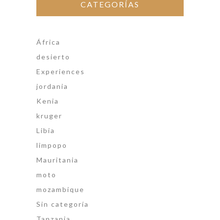
CATEGORÍAS
África
desierto
Experiences
jordania
Kenia
kruger
Libia
limpopo
Mauritania
moto
mozambique
Sin categoría
Tanzania