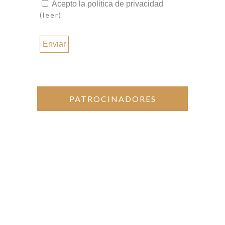
Acepto la politica de privacidad
electrónico
(leer)
*
PATROCINADORES