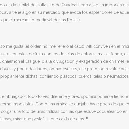
ndo era la capital del sultanato de Ouaddai llegó a ser un importante 
 todavía tiene algo en su mercado que evoca los esplendores de aque
, que el mercadillo medieval de Las Rozas).
so me gusta (el orden no, me refiero al caos). Allí conviven en el mi
s, los puestos de fruta con los de telas de colores; mas al fondo, es
al dhaemon al Essigue, o a la divulgación y exageración de chismes; e
cebúes, y por todos lados, omnipresentes, ese prototipo revolucionar
s propiamente dichas, comiendo plásticos, cueros, telas o neumáticos
ial, embriagador, todo lo ves diferente y predispone a ponerse tierno e
tes como imposibles. Como una amiga se quejaba hace poco de que e
 colgar una foto de unas trillizas con las que estuve coqueteando en 
imas, mirar que pestañas, que caida de ojos…!!