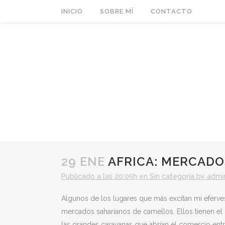
INICIO
SOBRE MÍ
CONTACTO
29 ENE
AFRICA: MERCADO
Publicado a las 20:05h
en
Sin categoría
by
admi
Algunos de los lugares que más excitan mi eferve
mercados saharianos de camellos. Ellos tienen el
las grandes caravanas que abrían el comercio entr