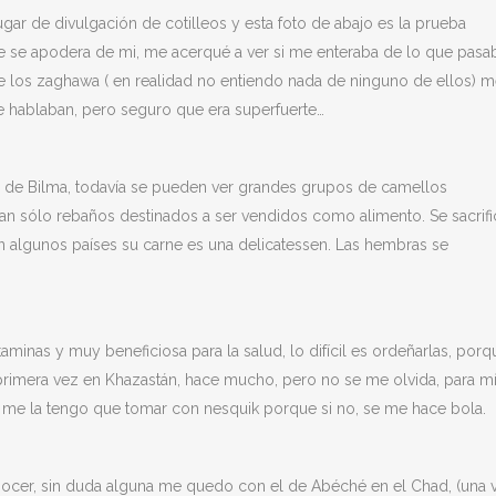
ar de divulgación de cotilleos y esta foto de abajo es la prueba
e se apodera de mi, me acerqué a ver si me enteraba de lo que pasa
los zaghawa ( en realidad no entiendo nada de ninguno de ellos) 
 hablaban, pero seguro que era superfuerte…
s de Bilma, todavía se pueden ver grandes grupos de camellos
an sólo rebaños destinados a ser vendidos como alimento. Se sacrifi
 algunos países su carne es una delicatessen. Las hembras se
aminas y muy beneficiosa para la salud, lo difícil es ordeñarlas, porq
 primera vez en Khazastán, hace mucho, pero no se me olvida, para m
s me la tengo que tomar con nesquik porque si no, se me hace bola.
cer, sin duda alguna me quedo con el de Abéché en el Chad, (una 