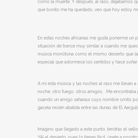
como la muerte. Y después, al raso, dejábamos qu
que bonito me ha quedado, veo que hoy estoy muy 
En estas noches africanas me gusta ponerme un po
situación de trance muy similar a cuando me quedo f
música monótona como el mismo desierto que la i
especial que adormece los sentidos y hace soñar a
A mí ésta música y las noches al raso me llevan a
noche, otro fuego, otros amigos. ..Me encontraba 
cuando un amigo saharaui cuyo nombre omito por
gacela recién abatida entre las dunas de El Aargu
Imagino que llegado a este punto, tendrás el vell
YA¡ al desierto, pues lo tienes fácil, únete a noso