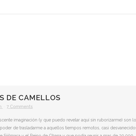
S DE CAMELLOS
n
7 Comments
scente imaginación (y que puedo revelar aquí sin ruborizarme) son l
 poder de trasladarme a aquellos tiempos remotos, casi desvanecido
e Sijilmasa y el Reino de Ghana y que podía reunir a mas de 30.000