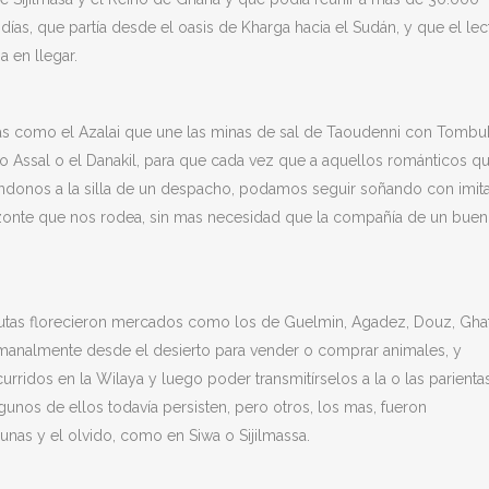
días, que partía desde el oasis de Kharga hacia el Sudán, y que el lec
 en llegar.
as como el Azalai que une las minas de sal de Taoudenni con Tombuk
lago Assal o el Danakil, para que cada vez que a aquellos románticos q
donos a la silla de un despacho, podamos seguir soñando con imita
horizonte que nos rodea, sin mas necesidad que la compañía de un buen
s rutas florecieron mercados como los de Guelmin, Agadez, Douz, Ghat
emanalmente desde el desierto para vender o comprar animales, y
rridos en la Wilaya y luego poder transmitírselos a la o las parienta
unos de ellos todavía persisten, pero otros, los mas, fueron
nas y el olvido, como en Siwa o Sijilmassa.