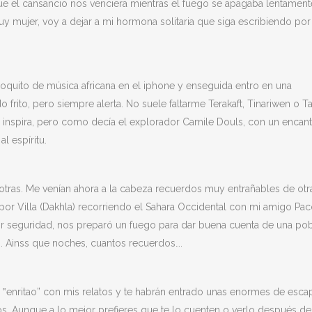
e el cansancio nos venciera mientras el fuego se apagaba lentamente
mujer, voy a dejar a mi hormona solitaria que siga escribiendo por 
quito de música africana en el iphone y enseguida entro en una
rito, pero siempre alerta. No suele faltarme Terakaft, Tinariwen o Tar
nspira, pero como decía el explorador Camile Douls, con un encan
l espíritu.
 otras. Me venían ahora a la cabeza recuerdos muy entrañables de otr
por Villa (Dakhla) recorriendo el Sahara Occidental con mi amigo Pac
 seguridad, nos preparó un fuego para dar buena cuenta de una po
b. Ainss que noches, cuantos recuerdos….
o ‟enritao” con mis relatos y te habrán entrado unas enormes de esca
tros. Aunque a lo mejor prefieres que te lo cuenten o verlo después de