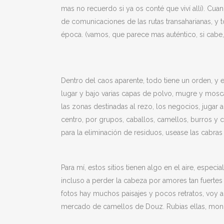
mas no recuerdo si ya os conté que viví allí). Cua
de comunicaciones de las rutas transaharianas, y
época. (vamos, que parece mas auténtico, si cabe
Dentro del caos aparente, todo tiene un orden, y e
lugar y bajo varias capas de polvo, mugre y mosca
las zonas destinadas al rezo, los negocios, jugar 
centro, por grupos, caballos, camellos, burros y 
para la eliminación de residuos, usease las cabra
Para mí, estos sitios tienen algo en el aire, espec
incluso a perder la cabeza por amores tan fuer
fotos hay muchos paisajes y pocos retratos, voy a
mercado de camellos de Douz. Rubias ellas, monís