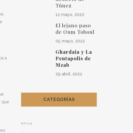
Túnez
ba,
12 mayo, 2022
me
El lejano paso
de Oum Toboul
05 mayo, 2022
Ghardaia y La
Pentapolis de
ca a
Mzab
29 abril, 2022
ue
CATEGORÍAS
í que
África
vez