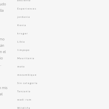
desierto
nudo
Experiences
lla
jordania
Kenia
kruger
smo
Libia
tán
limpopo
n el
io
Mauritania
…
moto
mozambique
Sin categoría
n mis
Tanzania
el
wadi rum
Wildlife