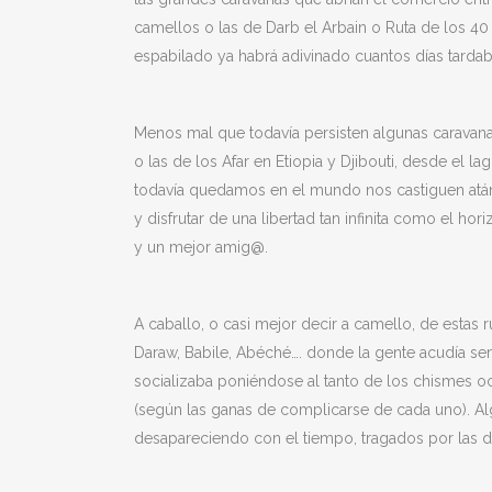
camellos o las de Darb el Arbain o Ruta de los 40 
espabilado ya habrá adivinado cuantos días tardaba
Menos mal que todavía persisten algunas caravan
o las de los Afar en Etiopia y Djibouti, desde el 
todavía quedamos en el mundo nos castiguen atán
y disfrutar de una libertad tan infinita como el 
y un mejor amig@.
A caballo, o casi mejor decir a camello, de esta
Daraw, Babile, Abéché…. donde la gente acudía s
socializaba poniéndose al tanto de los chismes ocu
(según las ganas de complicarse de cada uno). Alg
desapareciendo con el tiempo, tragados por las du