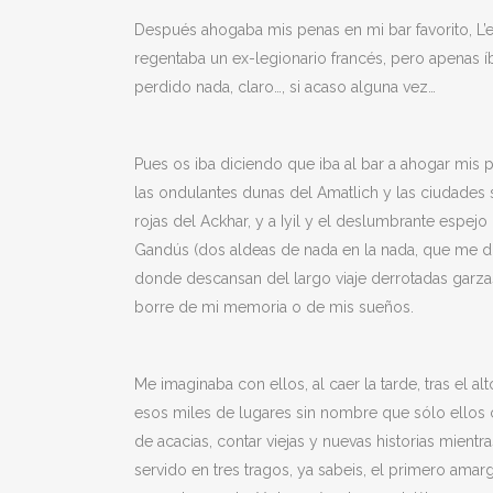
Después ahogaba mis penas en mi bar favorito, L’e
regentaba un ex-legionario francés, pero apenas
perdido nada, claro…, si acaso alguna vez…
Pues os iba diciendo que iba al bar a ahogar mis
las ondulantes dunas del Amatlich y las ciudades s
rojas del Ackhar, y a Iyil y el deslumbrante espejo
Gandús (dos aldeas de nada en la nada, que me di
donde descansan del largo viaje derrotadas garzas
borre de mi memoria o de mis sueños.
Me imaginaba con ellos, al caer la tarde, tras el al
esos miles de lugares sin nombre que sólo ellos c
de acacias, contar viejas y nuevas historias mie
servido en tres tragos, ya sabeis, el primero ama