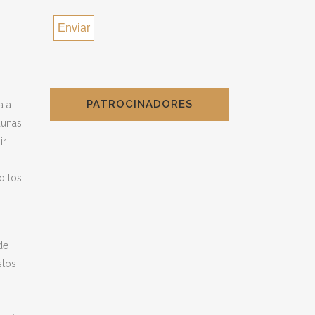
PATROCINADORES
a a
dunas
ir
o los
de
stos