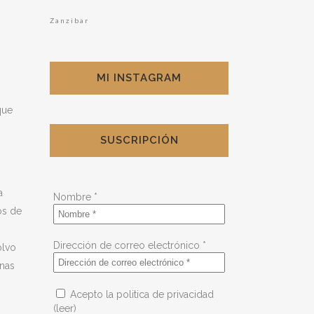
Zanzibar
MI INSTAGRAM
que
SUSCRIPCIÓN
a
Nombre
*
os de
Dirección de correo electrónico
*
olvo
enas
Acepto la politica de privacidad
(leer)