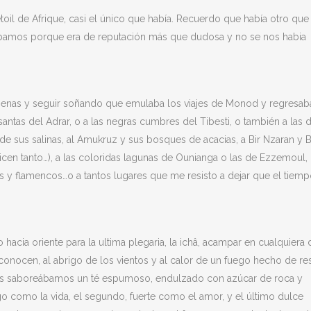
toil de Afrique, casi el único que había. Recuerdo que había otro que
 íbamos porque era de reputación más que dudosa y no se nos habia
 penas y seguir soñando que emulaba los viajes de Monod y regresab
antas del Adrar, o a las negras cumbres del Tibesti, o también a las 
 de sus salinas, al Amukruz y sus bosques de acacias, a Bir Nzaran y B
cen tanto…), a las coloridas lagunas de Ounianga o las de Ezzemoul,
 y flamencos…o a tantos lugares que me resisto a dejar que el tiemp
to hacia oriente para la ultima plegaria, la ichâ, acampar en cualquiera 
onocen, al abrigo de los vientos y al calor de un fuego hecho de re
ntras saboreábamos un té espumoso, endulzado con azúcar de roca y
rgo como la vida, el segundo, fuerte como el amor, y el último dulce