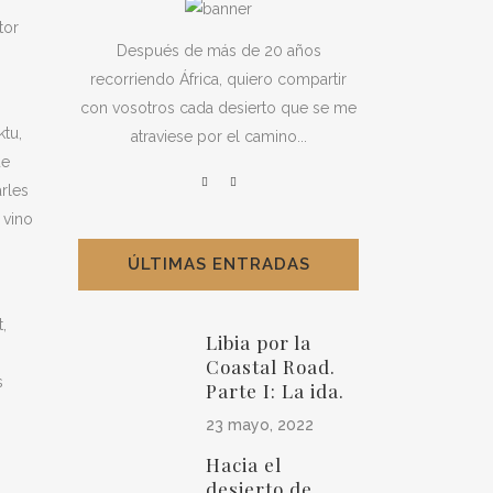
tor
Después de más de 20 años
recorriendo África, quiero compartir
con vosotros cada desierto que se me
tu,
atraviese por el camino...
ue
rles
 vino
ÚLTIMAS ENTRADAS
,
Libia por la
Coastal Road.
s
Parte I: La ida.
23 mayo, 2022
Hacia el
desierto de