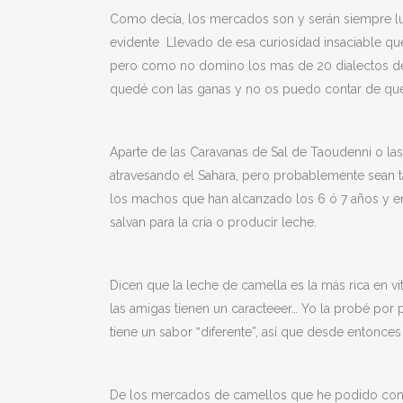
Como decía, los mercados son y serán siempre lug
evidente Llevado de esa curiosidad insaciable qu
pero como no domino los mas de 20 dialectos de 
quedé con las ganas y no os puedo contar de que
Aparte de las Caravanas de Sal de Taoudenni o la
atravesando el Sahara, pero probablemente sean t
los machos que han alcanzado los 6 ó 7 años y en
salvan para la cría o producir leche.
Dicen que la leche de camella es la más rica en vit
las amigas tienen un caracteeer… Yo la probé por
tiene un sabor ‟diferente”, así que desde entonce
De los mercados de camellos que he podido cono