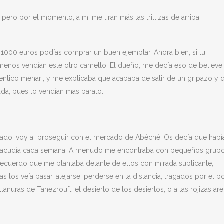
pero por el momento, a mi me tiran más las trillizas de arriba.
1000 euros podías comprar un buen ejemplar. Ahora bien, si tu
menos vendían este otro camello. El dueño, me decía eso de believe
tentico mehari, y me explicaba que acababa de salir de un gripazo y 
da, pues lo vendían mas barato.
lajado, voy a proseguir con el mercado de Abéché. Os decía que habí
so acudía cada semana. A menudo me encontraba con pequeños grup
Recuerdo que me plantaba delante de ellos con mirada suplicante,
los veía pasar, alejarse, perderse en la distancia, tragados por el p
anuras de Tanezrouft, el desierto de los desiertos, o a las rojizas ar