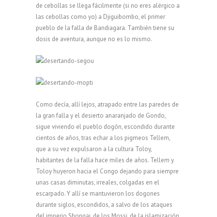
de cebollas se llega fácilmente (si no eres alérgico a
las cebollas como yo) a Djiguibombo, el primer
pueblo de la falla de Bandiagara. También tiene su
dosis de aventura, aunque no es lo mismo.
Como decía, allí lejos, atrapado entre las paredes de
la gran falla y el desierto anaranjado de Gondo,
sigue viviendo el pueblo dogón, escondido durante
cientos de años, tras echar a los pigmeos Tellem,
que a su vez expulsaron a la cultura Toloy,
habitantes de la falla hace miles de años. Tellem y
Toloy huyeron hacia el Congo dejando para siempre
unas casas diminutas, irreales, colgadas en el
escarpado. Y allí se mantuvieron los dogones
durante siglos, escondidos, a salvo de los ataques
del imperio Shongai, de los Mossi, de la islamización,