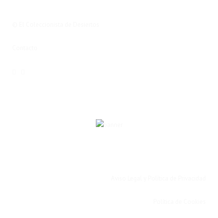
© El Coleccionista de Desiertos
Contacto
Aviso Legal y Política de Privacidad
Política de Cookies