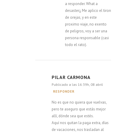
a responder. What a
desaster¡¡ Me aplico el tiron
de orejas, y en este
proximo viaje, no exento
de peligros, voy a ser una
persona responsable (casi
todo el rato).
PILAR CARMONA
Publicado a las 16:39h, 08 abril
RESPONDER
No es que no quiera que vuelvas,
pero te aseguro que estás mejor
allí, dónde sea que estés.
Aquí nos quitan la paga extra, días
de vacaciones, nos trasladan al