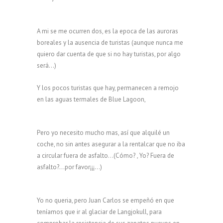
A mi se me ocurren dos, es la epoca de las auroras
boreales y la ausencia de turistas (aunque nunca me
quiero dar cuenta de que si no hay turistas, por algo
será…)
Y los pocos turistas que hay, permanecen a remojo
en las aguas termales de Blue Lagoon,
Pero yo necesito mucho mas, así que alquilé un
coche, no sin antes asegurar a la rentalcar que no iba
a circular fuera de asfalto…(Cómo? , Yo? Fuera de
asfalto?…por favor¡¡¡…)
Yo no queria, pero Juan Carlos se empeñó en que
teníamos que ir al glaciar de Langjokull, para