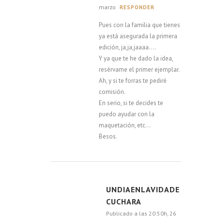
marzo
RESPONDER
Pues con la familia que tienes
ya está asegurada la primera
edición, ja,ja,jaaaa….
Y ya que te he dado la idea,
resérvame el primer ejemplar.
Ah, y si te forras te pediré
comisión.
En serio, si te decides te
puedo ayudar con la
maquetación, etc…
Besos.
UNDIAENLAVIDADE
CUCHARA
Publicado a las 20:50h, 26