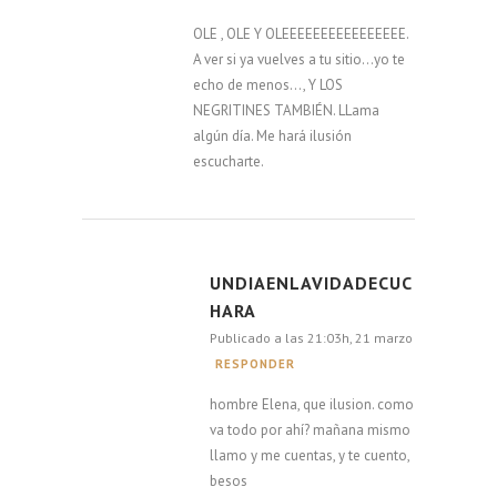
OLE , OLE Y OLEEEEEEEEEEEEEEEE.
A ver si ya vuelves a tu sitio…yo te
echo de menos…, Y LOS
NEGRITINES TAMBIÉN. LLama
algún día. Me hará ilusión
escucharte.
UNDIAENLAVIDADECUC
HARA
Publicado a las 21:03h, 21 marzo
RESPONDER
hombre Elena, que ilusion. como
va todo por ahí? mañana mismo
llamo y me cuentas, y te cuento,
besos