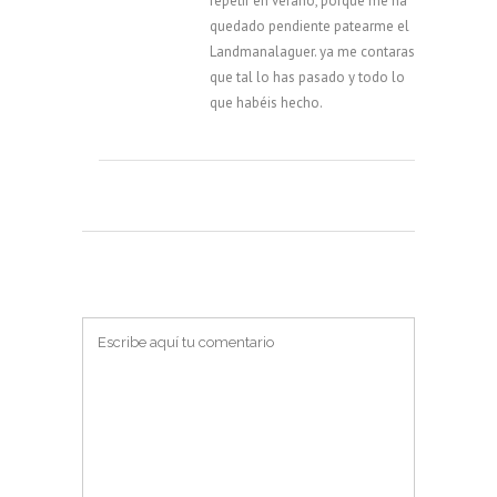
repetir en verano, porque me ha
quedado pendiente patearme el
Landmanalaguer. ya me contaras
que tal lo has pasado y todo lo
que habéis hecho.
PUBLICAR UN COMENTARIO