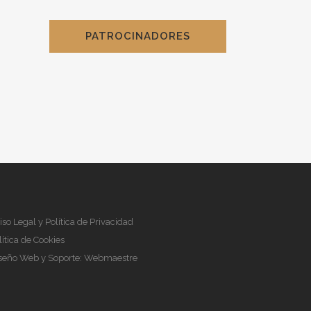
PATROCINADORES
iso Legal y Política de Privacidad
lítica de Cookies
seño Web y Soporte:
Webmaestre