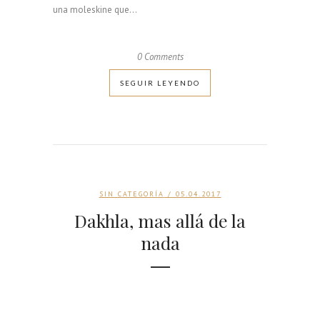
e
una moleskine que...
l
i
a
0 Comments
)
SEGUIR LEYENDO
SIN CATEGORÍA
/ 05.04.2017
Dakhla, mas allá de la
nada