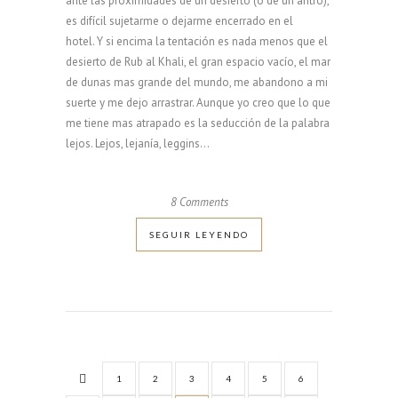
ante las proximidades de un desierto (o de un antro),
es difícil sujetarme o dejarme encerrado en el
hotel. Y si encima la tentación es nada menos que el
desierto de Rub al Khali, el gran espacio vacío, el mar
de dunas mas grande del mundo, me abandono a mi
suerte y me dejo arrastrar. Aunque yo creo que lo que
me tiene mas atrapado es la seducción de la palabra
lejos. Lejos, lejanía, leggins...
8 Comments
SEGUIR LEYENDO
1
2
3
4
5
6