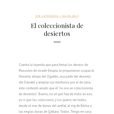
a
e
p
e
f
l
a
s
o
n
r
g
i
l
t
i
r
e
i
SIN CATEGORÍA
/ 06.04.2017
r
c
a
r
t
a
a
n
El coleccionista de
t
a
ñ
e
E
desiertos
o
n
a
n
r
r
a
s
m
g
o
s
d
o
o
j
e
t
c
o
l
o
c
A
i
k
d
Cuenta la leyenda que para frenar los deseos de
a
e
Mussolini de invadir Etiopía, le propusieron ocupar el
k
n
Desierto etíope del Ogadén, una parte del desierto
u
t
del Danakil y ampliar sus territorios por el de Libia,
s
a
éste contestó airado que él “no era un coleccionista
l
(
de desiertos”. Bueno, no sé que hay de malo en eso,
A
yo sí que los colecciono, y los quiero ver todos,
r
desde el mar de dunas del azefal, al erg de Bilma o
g
las negras dunas de Qattara. Todos. Tengo en casa