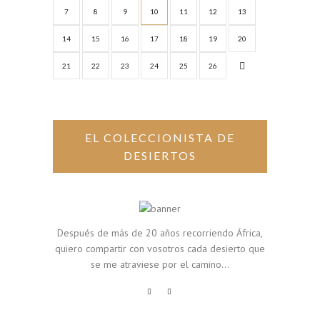
7
8
9
10
11
12
13
14
15
16
17
18
19
20
21
22
23
24
25
26
EL COLECCIONISTA DE
DESIERTOS
Después de más de 20 años recorriendo África,
quiero compartir con vosotros cada desierto que
se me atraviese por el camino...