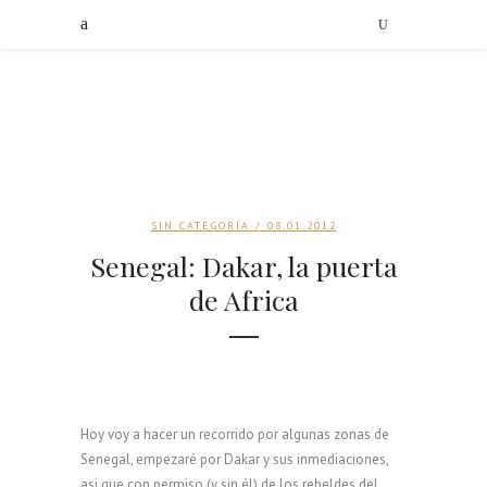
SIN CATEGORÍA
/ 08.01.2012
Senegal: Dakar, la puerta
de Africa
Hoy voy a hacer un recorrido por algunas zonas de
Senegal, empezaré por Dakar y sus inmediaciones,
asi que con permiso (y sin él) de los rebeldes del