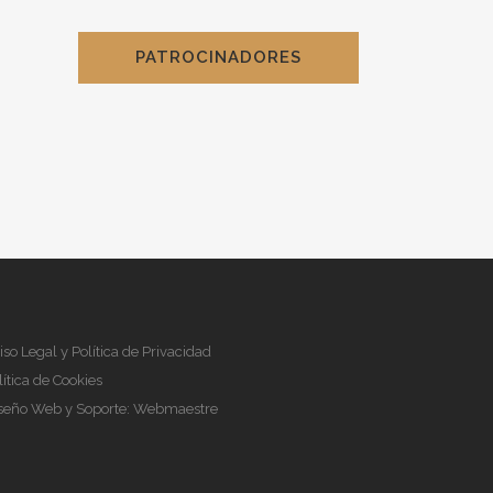
PATROCINADORES
iso Legal y Política de Privacidad
lítica de Cookies
seño Web y Soporte:
Webmaestre