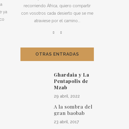
ha
recorriendo África, quiero compartir
e ya
con vosotros cada desierto que se me
oco
atraviese por el camino...
OTRAS ENTRADAS
Ghardaia y La
Pentapolis de
Mzab
29 abril, 2022
A la sombra del
gran baobab
23 abril, 2017